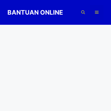
Skip
to
BANTUAN ONLINE
Menu
content