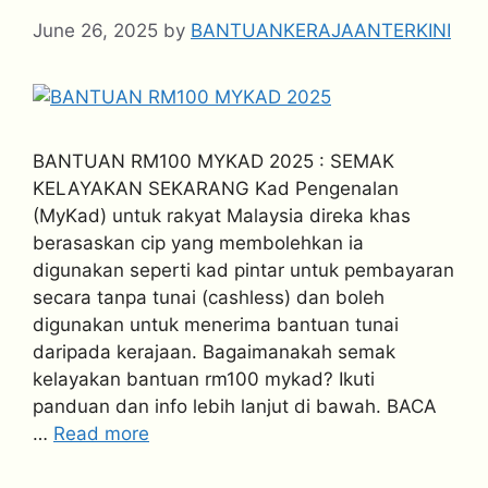
June 26, 2025
by
BANTUANKERAJAANTERKINI
BANTUAN RM100 MYKAD 2025 : SEMAK
KELAYAKAN SEKARANG Kad Pengenalan
(MyKad) untuk rakyat Malaysia direka khas
berasaskan cip yang membolehkan ia
digunakan seperti kad pintar untuk pembayaran
secara tanpa tunai (cashless) dan boleh
digunakan untuk menerima bantuan tunai
daripada kerajaan. Bagaimanakah semak
kelayakan bantuan rm100 mykad? Ikuti
panduan dan info lebih lanjut di bawah. BACA
…
Read more