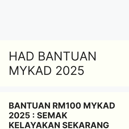
HAD BANTUAN
MYKAD 2025
BANTUAN RM100 MYKAD
2025 : SEMAK
KELAYAKAN SEKARANG