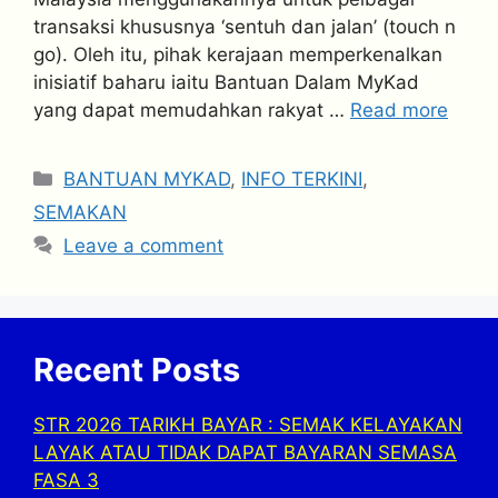
transaksi khususnya ‘sentuh dan jalan’ (touch n
go). Oleh itu, pihak kerajaan memperkenalkan
inisiatif baharu iaitu Bantuan Dalam MyKad
yang dapat memudahkan rakyat …
Read more
Categories
BANTUAN MYKAD
,
INFO TERKINI
,
SEMAKAN
Leave a comment
Recent Posts
STR 2026 TARIKH BAYAR : SEMAK KELAYAKAN
LAYAK ATAU TIDAK DAPAT BAYARAN SEMASA
FASA 3