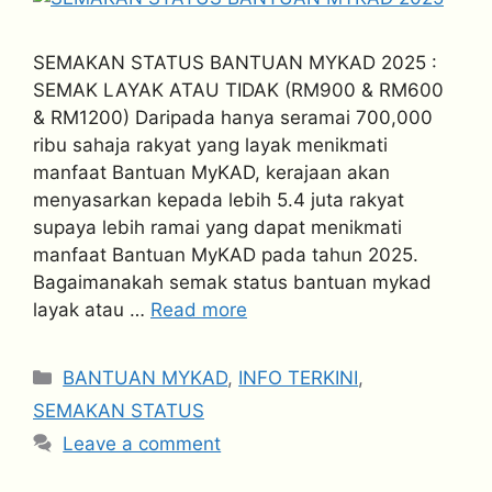
SEMAKAN STATUS BANTUAN MYKAD 2025 :
SEMAK LAYAK ATAU TIDAK (RM900 & RM600
& RM1200) Daripada hanya seramai 700,000
ribu sahaja rakyat yang layak menikmati
manfaat Bantuan MyKAD, kerajaan akan
menyasarkan kepada lebih 5.4 juta rakyat
supaya lebih ramai yang dapat menikmati
manfaat Bantuan MyKAD pada tahun 2025.
Bagaimanakah semak status bantuan mykad
layak atau …
Read more
Categories
BANTUAN MYKAD
,
INFO TERKINI
,
SEMAKAN STATUS
Leave a comment