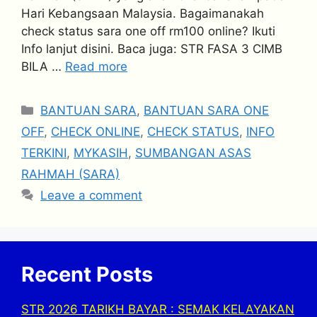
Hari Kebangsaan Malaysia. Bagaimanakah
check status sara one off rm100 online? Ikuti
Info lanjut disini. Baca juga: STR FASA 3 CIMB
BILA …
Read more
Categories
BANTUAN SARA
,
BANTUAN SARA ONE
OFF
,
CHECK ONLINE
,
CHECK STATUS
,
INFO
TERKINI
,
MYKASIH
,
SUMBANGAN ASAS
RAHMAH (SARA)
Leave a comment
Recent Posts
STR 2026 TARIKH BAYAR : SEMAK KELAYAKAN