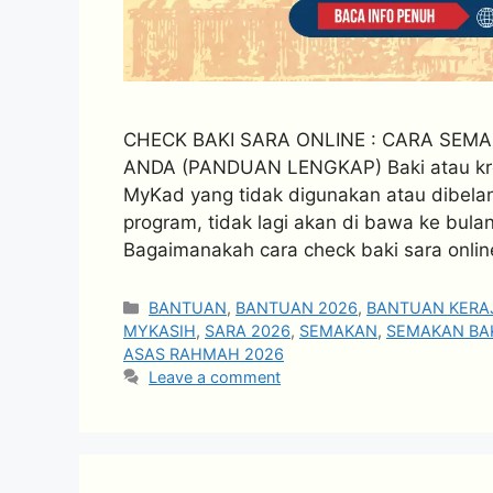
CHECK BAKI SARA ONLINE : CARA SE
ANDA (PANDUAN LENGKAP) Baki atau kr
MyKad yang tidak digunakan atau dibelan
program, tidak lagi akan di bawa ke bula
Bagaimanakah cara check baki sara onlin
Categories
BANTUAN
,
BANTUAN 2026
,
BANTUAN KERA
MYKASIH
,
SARA 2026
,
SEMAKAN
,
SEMAKAN BA
ASAS RAHMAH 2026
Leave a comment