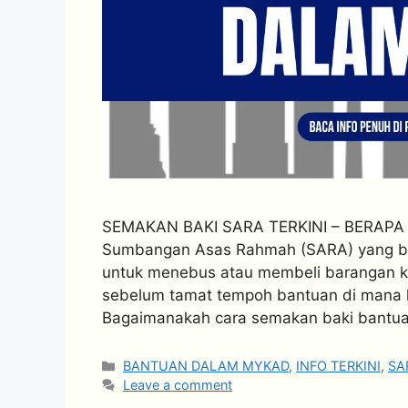
SEMAKAN BAKI SARA TERKINI – BERAP
Sumbangan Asas Rahmah (SARA) yang be
untuk menebus atau membeli barangan kep
sebelum tamat tempoh bantuan di mana kr
Bagaimanakah cara semakan baki bantuan
Categories
BANTUAN DALAM MYKAD
,
INFO TERKINI
,
SA
Leave a comment