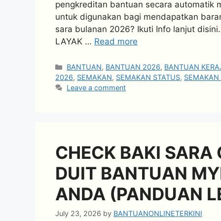
pengkreditan bantuan secara automatik 
untuk digunakan bagi mendapatkan bara
sara bulanan 2026? Ikuti Info lanjut dis
LAYAK …
Read more
Categories
BANTUAN
,
BANTUAN 2026
,
BANTUAN KERA
2026
,
SEMAKAN
,
SEMAKAN STATUS
,
SEMAKAN 
Leave a comment
CHECK BAKI SARA 
DUIT BANTUAN M
ANDA (PANDUAN L
July 23, 2026
by
BANTUANONLINETERKINI