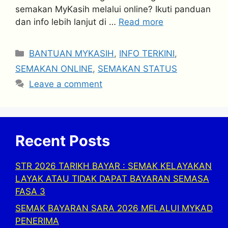
semakan MyKasih melalui online? Ikuti panduan
dan info lebih lanjut di …
Read more
Categories
BANTUAN MYKASIH
,
INFO TERKINI
,
SEMAKAN ONLINE
,
SEMAKAN STATUS
Leave a comment
Recent Posts
STR 2026 TARIKH BAYAR : SEMAK KELAYAKAN
LAYAK ATAU TIDAK DAPAT BAYARAN SEMASA
FASA 3
SEMAK BAYARAN SARA 2026 MELALUI MYKAD
PENERIMA