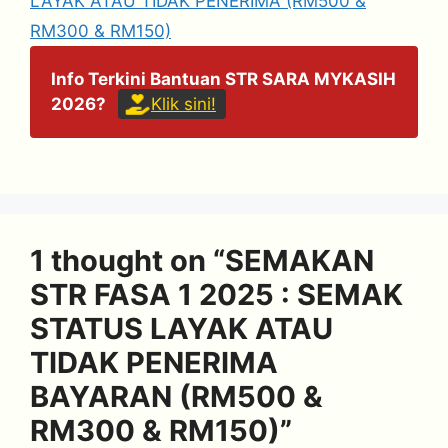
LAYAK ATAU TIDAK PENERIMA (RM500 &
RM300 & RM150)
Info Terkini Bantuan STR SARA MYKASIH
2026?
Klik sini!
1 thought on “SEMAKAN
STR FASA 1 2025 : SEMAK
STATUS LAYAK ATAU
TIDAK PENERIMA
BAYARAN (RM500 &
RM300 & RM150)”