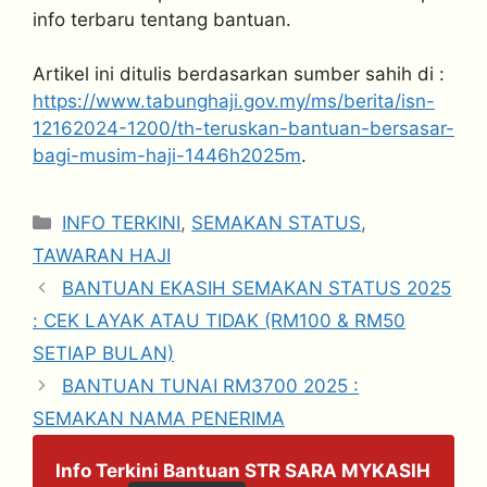
info terbaru tentang bantuan.
Artikel ini ditulis berdasarkan sumber sahih di :
https://www.tabunghaji.gov.my/ms/berita/isn-
12162024-1200/th-teruskan-bantuan-bersasar-
bagi-musim-haji-1446h2025m
.
Categories
INFO TERKINI
,
SEMAKAN STATUS
,
TAWARAN HAJI
BANTUAN EKASIH SEMAKAN STATUS 2025
: CEK LAYAK ATAU TIDAK (RM100 & RM50
SETIAP BULAN)
BANTUAN TUNAI RM3700 2025 :
SEMAKAN NAMA PENERIMA
Info Terkini Bantuan STR SARA MYKASIH