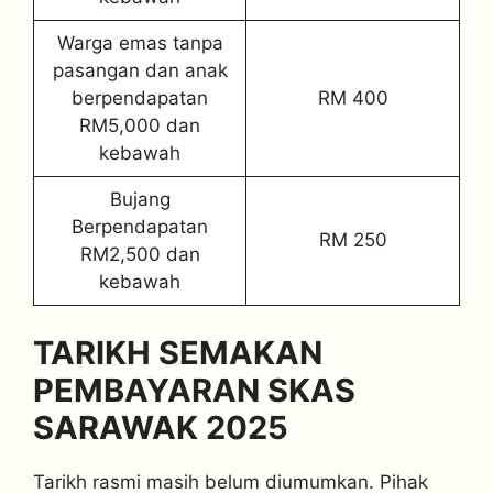
Warga emas tanpa
pasangan dan anak
berpendapatan
RM 400
RM5,000 dan
kebawah
Bujang
Berpendapatan
RM 250
RM2,500 dan
kebawah
TARIKH SEMAKAN
PEMBAYARAN SKAS
SARAWAK 2025
Tarikh rasmi masih belum diumumkan. Pihak