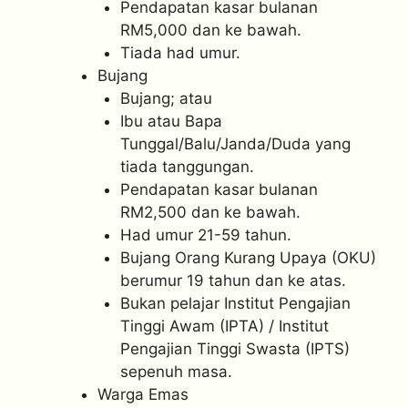
Pendapatan kasar bulanan
RM5,000 dan ke bawah.
Tiada had umur.
Bujang
Bujang; atau
Ibu atau Bapa
Tunggal/Balu/Janda/Duda yang
tiada tanggungan.
Pendapatan kasar bulanan
RM2,500 dan ke bawah.
Had umur 21-59 tahun.
Bujang Orang Kurang Upaya (OKU)
berumur 19 tahun dan ke atas.
Bukan pelajar Institut Pengajian
Tinggi Awam (IPTA) / Institut
Pengajian Tinggi Swasta (IPTS)
sepenuh masa.
Warga Emas