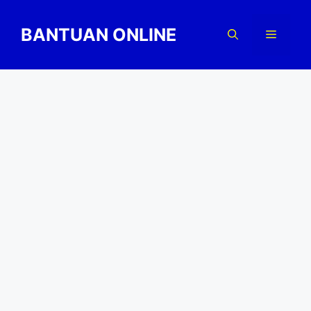
Skip
to
BANTUAN ONLINE
Menu
content