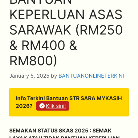
KEPERLUAN ASAS
SARAWAK (RM250
& RM400 &
RM800)
January 5, 2025
by
BANTUANONLINETERKINI
Info Terkini Bantuan STR SARA MYKASIH
2026?
Klik sini!
SEMAKAN STATUS SKAS 2025 : SEMAK