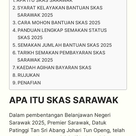
APA ITU SKAS SARAWAK
SYARAT KELAYAKAN BANTUAN SKAS
SARAWAK 2025
CARA MOHON BANTUAN SKAS 2025
PANDUAN LENGKAP SEMAKAN STATUS
SKAS 2025
SEMAKAN JUMLAH BANTUAN SKAS 2025
TARIKH SEMAKAN PEMBAYARAN SKAS
SARAWAK 2025
KAEDAH AGIHAN BAYARAN SKAS
RUJUKAN
PENAFIAN
APA ITU SKAS SARAWAK
Dalam pembentangan Belanjawan Negeri
Sarawak 2025, Premier Sarawak, Datuk
Patinggi Tan Sri Abang Johari Tun Openg, telah