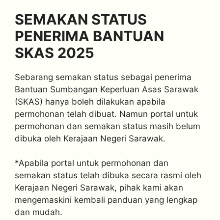
SEMAKAN STATUS
PENERIMA BANTUAN
SKAS 2025
Sebarang semakan status sebagai penerima
Bantuan Sumbangan Keperluan Asas Sarawak
(SKAS) hanya boleh dilakukan apabila
permohonan telah dibuat. Namun portal untuk
permohonan dan semakan status masih belum
dibuka oleh Kerajaan Negeri Sarawak.
*Apabila portal untuk permohonan dan
semakan status telah dibuka secara rasmi oleh
Kerajaan Negeri Sarawak, pihak kami akan
mengemaskini kembali panduan yang lengkap
dan mudah.