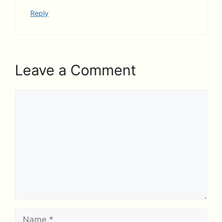
Reply
Leave a Comment
Comment
Name