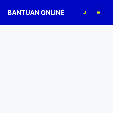
Skip
to
BANTUAN ONLINE
Menu
content