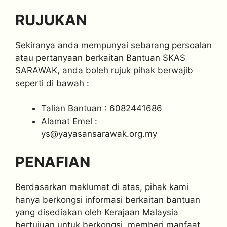
RUJUKAN
Sekiranya anda mempunyai sebarang persoalan
atau pertanyaan berkaitan Bantuan SKAS
SARAWAK, anda boleh rujuk pihak berwajib
seperti di bawah :
Talian Bantuan : 6082441686
Alamat Emel :
ys@yayasansarawak.org.my
PENAFIAN
Berdasarkan maklumat di atas, pihak kami
hanya berkongsi informasi berkaitan bantuan
yang disediakan oleh Kerajaan Malaysia
bertujuan untuk berkongsi, memberi manfaat