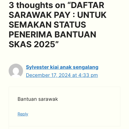
3 thoughts on “DAFTAR
SARAWAK PAY : UNTUK
SEMAKAN STATUS
PENERIMA BANTUAN
SKAS 2025”
Sylvester kiai anak sengalang
December 17, 2024 at 4:33 pm
Bantuan sarawak
Reply