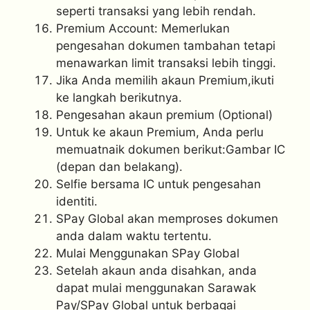
seperti transaksi yang lebih rendah.
Premium Account: Memerlukan
pengesahan dokumen tambahan tetapi
menawarkan limit transaksi lebih tinggi.
Jika Anda memilih akaun Premium,ikuti
ke langkah berikutnya.
Pengesahan akaun premium (Optional)
Untuk ke akaun Premium, Anda perlu
memuatnaik dokumen berikut:Gambar IC
(depan dan belakang).
Selfie bersama IC untuk pengesahan
identiti.
SPay Global akan memproses dokumen
anda dalam waktu tertentu.
Mulai Menggunakan SPay Global
Setelah akaun anda disahkan, anda
dapat mulai menggunakan Sarawak
Pay/SPay Global untuk berbagai