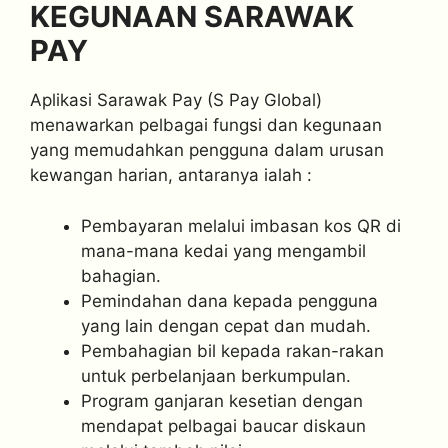
KEGUNAAN SARAWAK
PAY
Aplikasi Sarawak Pay (S Pay Global)
menawarkan pelbagai fungsi dan kegunaan
yang memudahkan pengguna dalam urusan
kewangan harian, antaranya ialah :
Pembayaran melalui imbasan kos QR di
mana-mana kedai yang mengambil
bahagian.
Pemindahan dana kepada pengguna
yang lain dengan cepat dan mudah.
Pembahagian bil kepada rakan-rakan
untuk perbelanjaan berkumpulan.
Program ganjaran kesetian dengan
mendapat pelbagai baucar diskaun