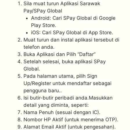
Sila muat turun Aplikasi Sarawak
Pay/SPay Global
Android: Cari SPay Global di Google
Play Store.
iOS: Cari SPay Global di App Store.
Muat turun dan instal aplikasi tersebut di
telefon anda.
Buka Aplikasi dan Pilih “Daftar”
Setelah selesai, buka aplikasi SPay
Global.
Pada halaman utama, pilih Sign
Up/Register untuk mendaftar sebagai
pengguna baru..
Isi butir-butir peribadi anda.Masukkan
detail yang diminta, seperti:
Nama Penuh (sesuai dengan IC).
Nombor HP Aktif (untuk menerima OTP).
Alamat Email Aktif (untuk pengesahan).