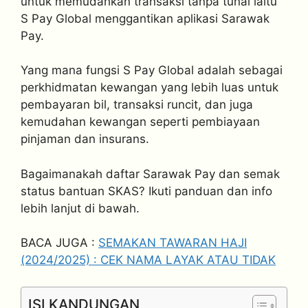
untuk memudahkan transaksi tanpa tunai iaitu
S Pay Global menggantikan aplikasi Sarawak
Pay.
Yang mana fungsi S Pay Global adalah sebagai
perkhidmatan kewangan yang lebih luas untuk
pembayaran bil, transaksi runcit, dan juga
kemudahan kewangan seperti pembiayaan
pinjaman dan insurans.
Bagaimanakah daftar Sarawak Pay dan semak
status bantuan SKAS? Ikuti panduan dan info
lebih lanjut di bawah.
BACA JUGA :
SEMAKAN TAWARAN HAJI
(2024/2025) : CEK NAMA LAYAK ATAU TIDAK
ISI KANDUNGAN