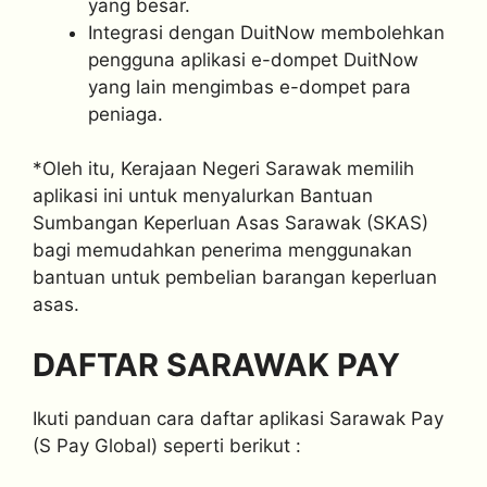
yang besar.
Integrasi dengan DuitNow membolehkan
pengguna aplikasi e-dompet DuitNow
yang lain mengimbas e-dompet para
peniaga.
*Oleh itu, Kerajaan Negeri Sarawak memilih
aplikasi ini untuk menyalurkan Bantuan
Sumbangan Keperluan Asas Sarawak (SKAS)
bagi memudahkan penerima menggunakan
bantuan untuk pembelian barangan keperluan
asas.
DAFTAR SARAWAK PAY
Ikuti panduan cara daftar aplikasi Sarawak Pay
(S Pay Global) seperti berikut :