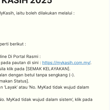
 KASIH 2025
Kasih, iaitu boleh dilakukan melalui :
rti berikut :
ne Di Portal Rasmi :
 pada pautan di sini :
https://mykasih.com.my/
.
sila klik pada [SEMAK KELAYAKAN].
an dengan betul tanpa sengkang (-).
makan Status].
n ‘Layak’ atau ‘No. MyKad tidak wujud dalam
o. MyKad tidak wujud dalam sistem’, klik pada