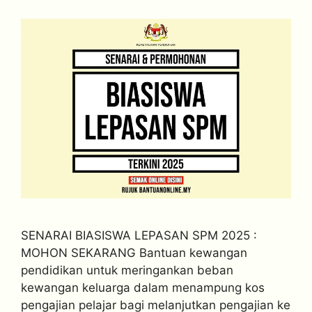
SENARAI BIASISWA LEPASAN SPM 2025 :
MOHON SEKARANG Bantuan kewangan
pendidikan untuk meringankan beban
kewangan keluarga dalam menampung kos
pengajian pelajar bagi melanjutkan pengajian ke