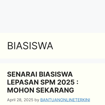
BIASISWA
SENARAI BIASISWA
LEPASAN SPM 2025 :
MOHON SEKARANG
April 28, 2025
by
BANTUANONLINETERKINI