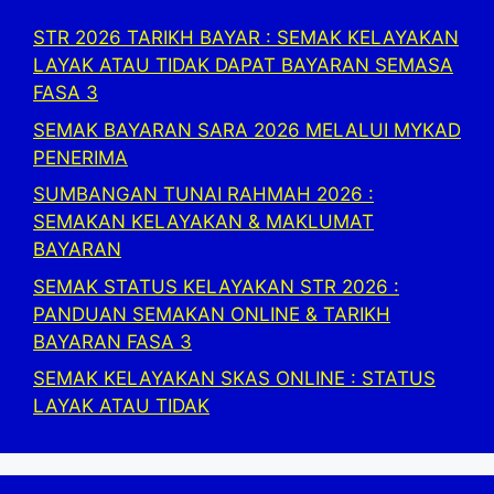
STR 2026 TARIKH BAYAR : SEMAK KELAYAKAN
LAYAK ATAU TIDAK DAPAT BAYARAN SEMASA
FASA 3
SEMAK BAYARAN SARA 2026 MELALUI MYKAD
PENERIMA
SUMBANGAN TUNAI RAHMAH 2026 :
SEMAKAN KELAYAKAN & MAKLUMAT
BAYARAN
SEMAK STATUS KELAYAKAN STR 2026 :
PANDUAN SEMAKAN ONLINE & TARIKH
BAYARAN FASA 3
SEMAK KELAYAKAN SKAS ONLINE : STATUS
LAYAK ATAU TIDAK