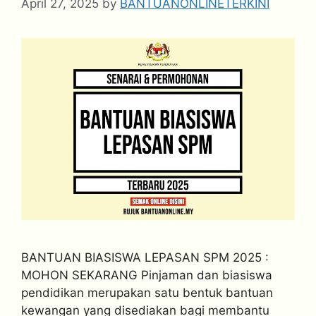
April 27, 2025
by
BANTUANONLINETERKINI
BANTUAN BIASISWA LEPASAN SPM 2025 :
MOHON SEKARANG Pinjaman dan biasiswa
pendidikan merupakan satu bentuk bantuan
kewangan yang disediakan bagi membantu