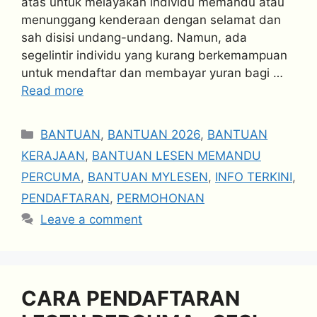
atas untuk melayakan individu memandu atau
menunggang kenderaan dengan selamat dan
sah disisi undang-undang. Namun, ada
segelintir individu yang kurang berkemampuan
untuk mendaftar dan membayar yuran bagi …
Read more
Categories
BANTUAN
,
BANTUAN 2026
,
BANTUAN
KERAJAAN
,
BANTUAN LESEN MEMANDU
PERCUMA
,
BANTUAN MYLESEN
,
INFO TERKINI
,
PENDAFTARAN
,
PERMOHONAN
Leave a comment
CARA PENDAFTARAN