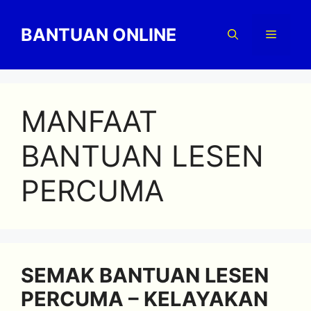
Skip
to
BANTUAN ONLINE
Menu
content
MANFAAT
BANTUAN LESEN
PERCUMA
SEMAK BANTUAN LESEN
PERCUMA – KELAYAKAN