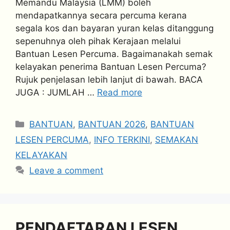
Memandu Malaysia (LMM) boleh
mendapatkannya secara percuma kerana
segala kos dan bayaran yuran kelas ditanggung
sepenuhnya oleh pihak Kerajaan melalui
Bantuan Lesen Percuma. Bagaimanakah semak
kelayakan penerima Bantuan Lesen Percuma?
Rujuk penjelasan lebih lanjut di bawah. BACA
JUGA : JUMLAH …
Read more
Categories
BANTUAN
,
BANTUAN 2026
,
BANTUAN
LESEN PERCUMA
,
INFO TERKINI
,
SEMAKAN
KELAYAKAN
Leave a comment
PENDAFTARAN LESEN