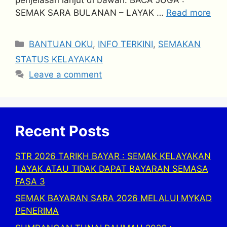
SEMAK SARA BULANAN – LAYAK …
Read more
Categories
BANTUAN OKU
,
INFO TERKINI
,
SEMAKAN
STATUS KELAYAKAN
Leave a comment
Recent Posts
STR 2026 TARIKH BAYAR : SEMAK KELAYAKAN
LAYAK ATAU TIDAK DAPAT BAYARAN SEMASA
FASA 3
SEMAK BAYARAN SARA 2026 MELALUI MYKAD
PENERIMA