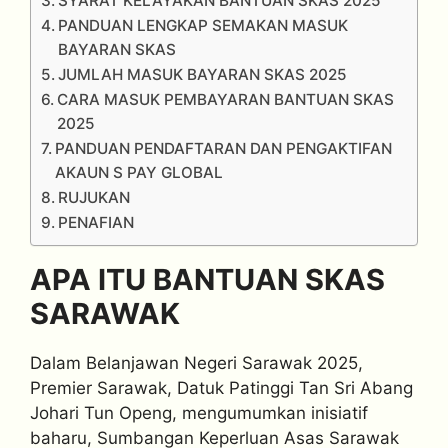
SYARAT KELAYAKAN BANTUAN SKAS 2025
PANDUAN LENGKAP SEMAKAN MASUK
BAYARAN SKAS
JUMLAH MASUK BAYARAN SKAS 2025
CARA MASUK PEMBAYARAN BANTUAN SKAS
2025
PANDUAN PENDAFTARAN DAN PENGAKTIFAN
AKAUN S PAY GLOBAL
RUJUKAN
PENAFIAN
APA ITU BANTUAN SKAS
SARAWAK
Dalam Belanjawan Negeri Sarawak 2025,
Premier Sarawak, Datuk Patinggi Tan Sri Abang
Johari Tun Openg, mengumumkan inisiatif
baharu, Sumbangan Keperluan Asas Sarawak