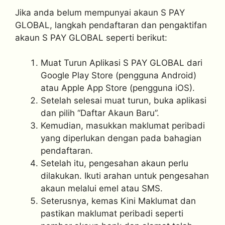
Jika anda belum mempunyai akaun S PAY
GLOBAL, langkah pendaftaran dan pengaktifan
akaun S PAY GLOBAL seperti berikut:
Muat Turun Aplikasi S PAY GLOBAL dari
Google Play Store (pengguna Android)
atau Apple App Store (pengguna iOS).
Setelah selesai muat turun, buka aplikasi
dan pilih “Daftar Akaun Baru”.
Kemudian, masukkan maklumat peribadi
yang diperlukan dengan pada bahagian
pendaftaran.
Setelah itu, pengesahan akaun perlu
dilakukan. Ikuti arahan untuk pengesahan
akaun melalui emel atau SMS.
Seterusnya, kemas Kini Maklumat dan
pastikan maklumat peribadi seperti