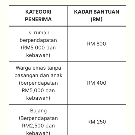
KATEGORI
KADAR BANTUAN
PENERIMA
(RM)
Isi rumah
berpendapatan
RM 800
(RM5,000 dan
kebawah)
Warga emas tanpa
pasangan dan anak
(berpendapatan
RM 400
RM5,000 dan
kebawah)
Bujang
(Berpendapatan
RM 250
RM2,500 dan
kebawah)