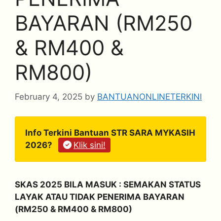
BAYARAN (RM250
& RM400 &
RM800)
February 4, 2025
by
BANTUANONLINETERKINI
Info Terkini Bantuan STR SARA MYKASIH
2026?
Klik sini!
SKAS 2025 BILA MASUK : SEMAKAN STATUS
LAYAK ATAU TIDAK PENERIMA BAYARAN
(RM250 & RM400 & RM800)