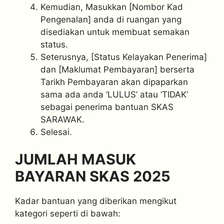
Kemudian, Masukkan [Nombor Kad
Pengenalan] anda di ruangan yang
disediakan untuk membuat semakan
status.
Seterusnya, [Status Kelayakan Penerima]
dan [Maklumat Pembayaran] berserta
Tarikh Pembayaran akan dipaparkan
sama ada anda ‘LULUS’ atau ‘TIDAK’
sebagai penerima bantuan SKAS
SARAWAK.
Selesai.
JUMLAH MASUK
BAYARAN SKAS 2025
Kadar bantuan yang diberikan mengikut
kategori seperti di bawah: