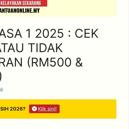
SA 1 2025 : CEK
ATAU TIDAK
RAN (RM500 &
)
NI
ASIH 2026?
Klik sini!