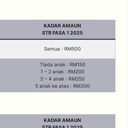
KADAR AMAUN
STR FASA 1 2025
Semua : RM500
Tiada anak : RM150
1 – 2 anak : RM200
3 – 4 anak : RM250
5 anak ke atas : RM300
KADAR AMAUN
STR FASA 1 2025